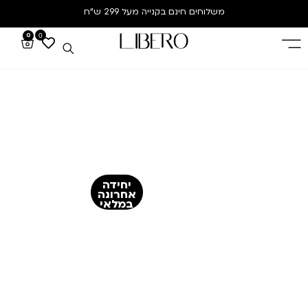
משלוחים חינם
בקנייה מעל 299 ש”ח
0
0
יחידה
אחרונה
במלאי