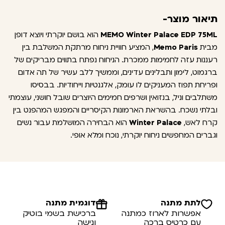
תיאור מוצר-
MEMO Winter Palace EDP 75ML
הוא בושם יוקרתי ויוצא דופן
מבית
Memo Paris
, המציע חוויית ניחוח מרתקת המשלבת בין
רעננות עזה לחמימות ממכרת. הניחוח נפתח בתווים מבריקים של
ברגמוט, לימון ותבלינים עדינים, וממשיך ללב עשיר של תה אדום
ופריחת תפוז המעניקים לו עומק, אלגנטיות וייחודיות. בבסיסו
משתלבים וניל, בנזואין ושרפים חמימים היוצרים שובל חושני, עוצמתי
ובלתי נשכח. בהשראת הארמונות הקיסריים והמפגש המהפנט בין
קרח לאש,
Winter Palace
הוא הבחירה המושלמת עבור נשים
וגברים המחפשים ניחוח יוקרתי, נוכח ומלא אופי.
לתת מתנה
דוגמית מתנה
אפשרות לארוז כמתנה
ברכישת בשמי בוטיק
עם כרטיס ברכה
ונישה