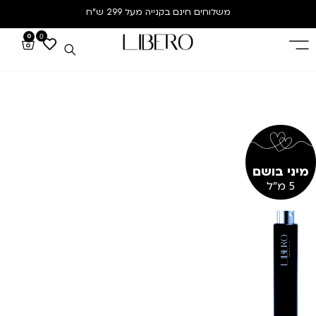
משלוחים חינם
בקנייה מעל 299 ש”ח
0
0
מיני בושם
5 מ"ל