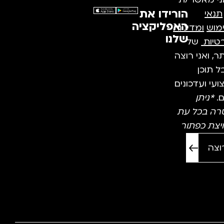
ני מאשר/ת
הורידו את
תנאי
האפליקציה
מוש
ומדיניות
שלנו
טיות
של
, ואני רוצה
 תוכן
עי ועדכונים
ם.
*ניתן
רה בכל עת
יצת כפתור