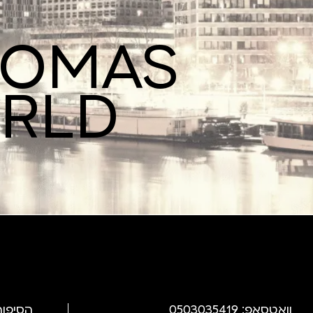
ROMAS
ORLD
וואטסאפ: 0503035419
הסיפור