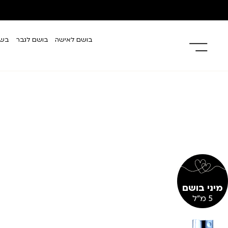
בושם לאישה
בושם לגבר
בשמ
מיני בושם
5 מ"ל