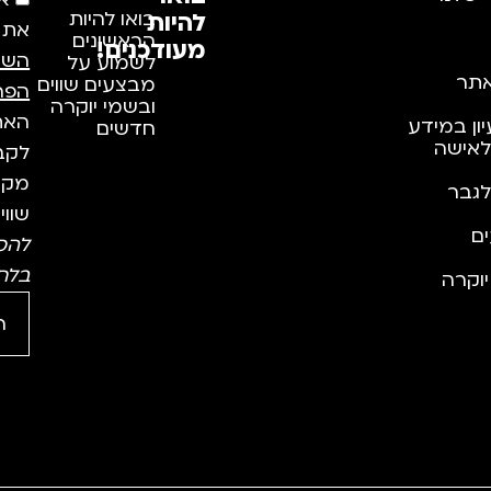
א
להיות
בואו להיות
את
הראשונים
מעודכנים!
השי
לשמוע על
תר
מבצעים שווים
הפר
ובשמי יוקרה
האתר
יון במידע
חדשים
לאישה
לקבל
מקצו
לגבר
שווי
ם
להס
בלח
וקרה