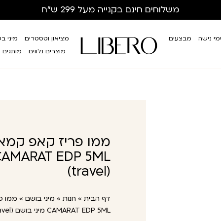
משלוחים חינם
בקנייה מעל 299 ש”ח
י נישה
מבצעים
מציאון וטסטרים
מיני ב
מוצרים נלווים
מותגים
(travel)
דף הבית
»
חנות
»
מיני בושם
»
CAMARAT EDP 5ML מיני בושם (travel)