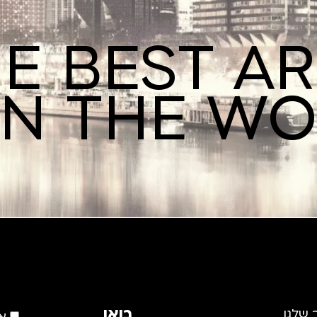
E BEST A
IN THE W
בואו
 שלנו