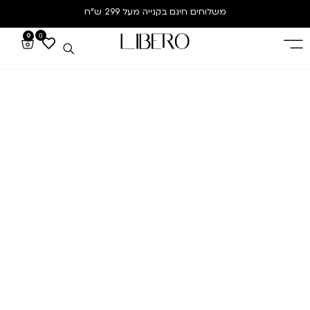
משלוחים חינם
בקנייה מעל 299 ש”ח
0
0