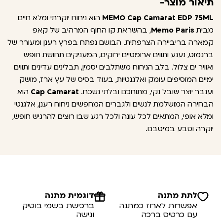
תיאור מוצר-
MEMO Cap Camarat EDP 75ML
הוא ניחוח יוקרתי ומלא חיים
מבית
Memo Paris
, בהשראת קו החוף המרהיב של קאפ
קמארה בריביירה הצרפתית. הבושם נפתח בפרץ רענן ומעורר של
ברגמוט, נענע ותווים ארומטיים ירוקים, המעניקים תחושת חופש
ואוויר ים צלול. בלב הניחוח משתלבים יסמין, תבלינים עדינים ותווים
ימיים המוסיפים עומק ואלגנטיות, בעוד בסיס של עץ ארז, מושק
וענבר יוצר שובל נקי, מתוחכם ובלתי נשכח.
Cap Camarat
הוא
הבחירה המושלמת לנשים ולגברים המחפשים ניחוח רענן, אלגנטי
ומלא אופי, המתאים לכל עונה ולכל רגע שבו רוצים להרגיש חופש,
יוקרה וטבע במיטבם.
לתת מתנה
דוגמית מתנה
אפשרות לארוז כמתנה
ברכישת בשמי בוטיק
עם כרטיס ברכה
ונישה