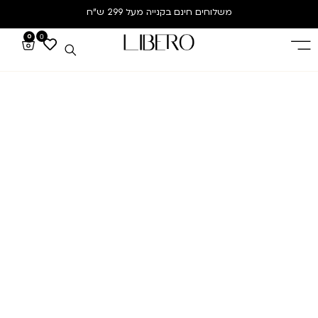
משלוחים חינם
בקנייה מעל 299 ש”ח
0
0