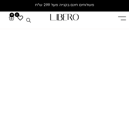
משלוחים חינם
בקנייה מעל 299 ש”ח
0
0