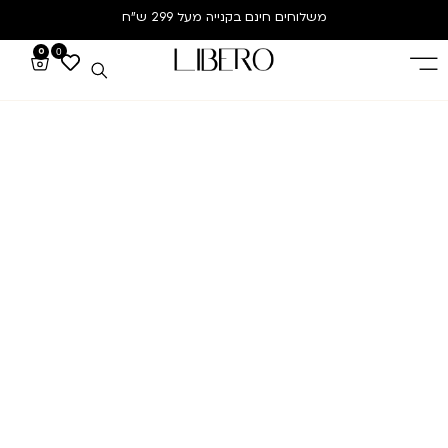
משלוחים חינם
בקנייה מעל 299 ש”ח
0
0