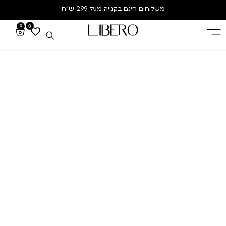
משלוחים חינם
בקנייה מעל 299 ש”ח
0
0