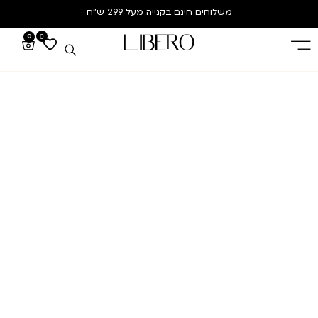
משלוחים חינם
בקנייה מעל 299 ש”ח
0
0