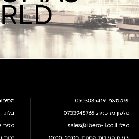
ORLD
וואטסאפ: 0503035419
הסיפור
טלפון מרכזיה: 0733948765
בלוג
מייל:
sales@libero-il.co.il
מפת א
שעות פעילות החנות: 10:00-20:00
זכות ע