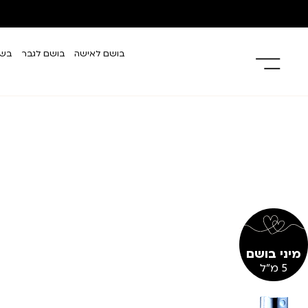
בושם לאישה
בושם לגבר
בשמ
מיני בושם
5 מ"ל