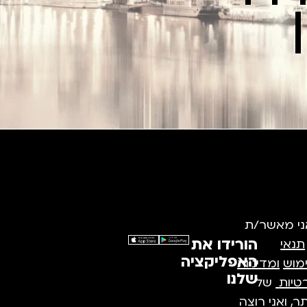
ני מאשר/ת
הורידו את
תנאי
האפליקציה
מוש
ומדיניות
שלנו
טיות
של
, ואני רוצה