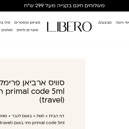
משלוחים חינם
בקנייה מעל 299 ש”ח
י נישה
מבצעים
מציאון וטסטרים
מיני ב
מוצרים נלווים
מותגים
(travel)
דף הבית
»
חנות
»
בושם לגבר
»
primal code 5ml מיני בושם (travel)