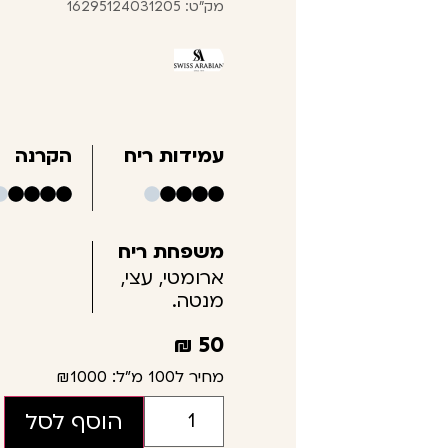
מק"ט: 16295124031205
עמידות ריח
הקרנה
משפחת ריח
ארומטי, עצי,
מנטה.
₪
50
מחיר ל100 מ"ל:
₪1000
הוסף לסל