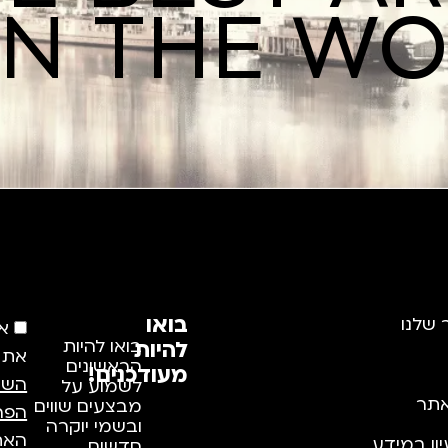
IN THE W
בואו
 שלנו
א
להיות
בואו להיות
את
הראשונים
מעודכנים!
השי
לשמוע על
תר
מבצעים שווים
הפר
ובשמי יוקרה
האתר
יון במידע
חדשים