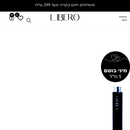
משלוחים חינם
בקנייה מעל 299 ש”ח
0
0
מיני בושם
5 מ"ל