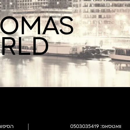
ROMAS
ORLD
וואטסאפ: 0503035419
הסיפור