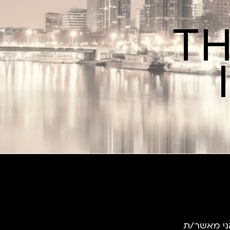
TH
ני מאשר/ת