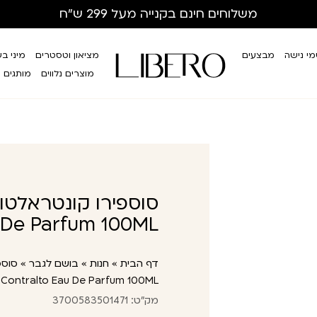
משלוחים חינם
בקנייה מעל 299 ש”ח
י נישה
מבצעים
מציאון וטסטרים
מיני ב
מוצרים נלווים
מותגים
u De Parfum 100ML
דף הבית
»
חנות
»
בושם לגבר
»
Contralto Eau De Parfum 100ML
מק"ט: 3700583501471