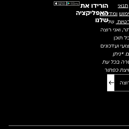
הורידו את
תנאי
האפליקציה
מוש
ומדיניות
שלנו
טיות
של
, ואני רוצה
 תוכן
עי ועדכונים
ם.
*ניתן
רה בכל עת
יצת כפתור