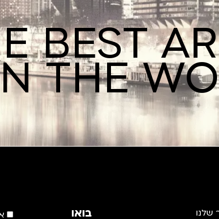
E BEST A
IN THE W
בואו
 שלנו
א