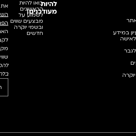
להיות
בואו להיות
את
הראשונים
מעודכנים!
השי
לשמוע על
תר
מבצעים שווים
הפר
ובשמי יוקרה
האתר
יון במידע
חדשים
לאישה
לקבל
מקצו
לגבר
שווי
ם
להס
בלח
וקרה