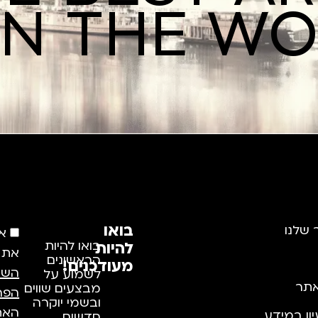
IN THE W
בואו
 שלנו
א
להיות
בואו להיות
את
הראשונים
מעודכנים!
השי
לשמוע על
תר
מבצעים שווים
הפר
ובשמי יוקרה
האתר
יון במידע
חדשים