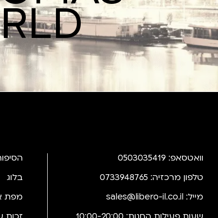
ORLD
וואטסאפ: 0503035419
הסיפור
טלפון מרכזיה: 0733948765
בלוג
מייל:
sales@libero-il.co.il
מפת א
שעות פעילות החנות: 10:00-20:00
זכות ע