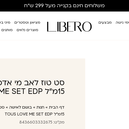
משלוחים חינם
בקנייה מעל 299 ש”ח
י נישה
מבצעים
מציאון וטסטרים
מיני ב
מוצרים נלווים
מותגים
15מ"ל TOUS LOVE ME SET EDP
דף הבית
»
חנות
»
בושם לאישה
»
15מ”ל TOUS LOVE ME SET EDP
מק"ט: 8436603332675