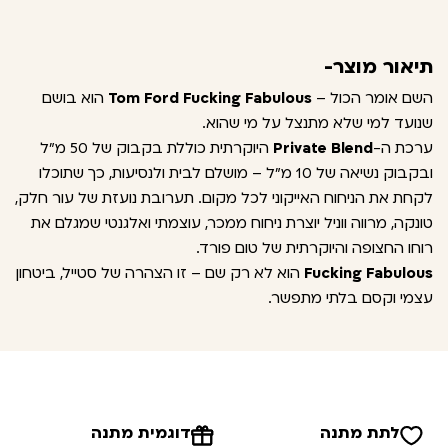
תיאור מוצר-
השם אומר הכול –
Tom Ford Fucking Fabulous
הוא בושם
שנועד למי שלא מתנצל על מי שהוא.
ערכת ה-
Private Blend
היוקרתית כוללת בקבוק של 50 מ"ל
ובקבוק נשיאה של 10 מ"ל – מושלם לבית ולנסיעות, כך שתוכלו
לקחת את הניחוח האייקוני לכל מקום. תערובת נועזת של עור חלק,
טונקה, מרווה ווניל יוצרת ניחוח ממכר, עוצמתי ואלגנטי שמגלם את
רוחו החצופה והיוקרתית של טום פורד.
Fucking Fabulous
הוא לא רק שם – זו הצהרה של סטייל, ביטחון
עצמי וקסם בלתי מתפשר.
לתת מתנה
דוגמית מתנה