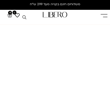
משלוחים חינם
בקנייה מעל 299 ש”ח
0
0