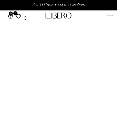
משלוחים חינם
בקנייה מעל 299 ש”ח
0
0