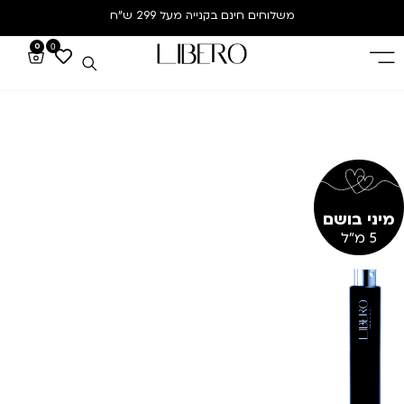
משלוחים חינם
בקנייה מעל 299 ש”ח
0
0
מיני בושם
5 מ"ל