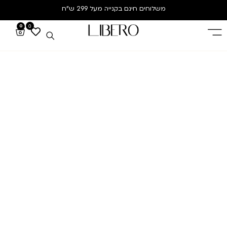
משלוחים חינם
בקנייה מעל 299 ש”ח
0
0