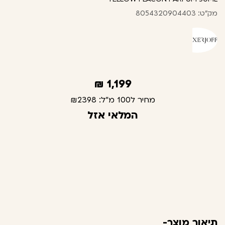
מק"ט: 8054320904403
₪
1,199
מחיר ל100 מ"ל:
₪2398
המלאי אזל
תיאור מוצר-