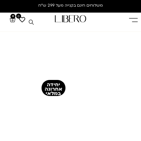
משלוחים חינם
בקנייה מעל 299 ש”ח
0
0
יחידה
אחרונה
במלאי