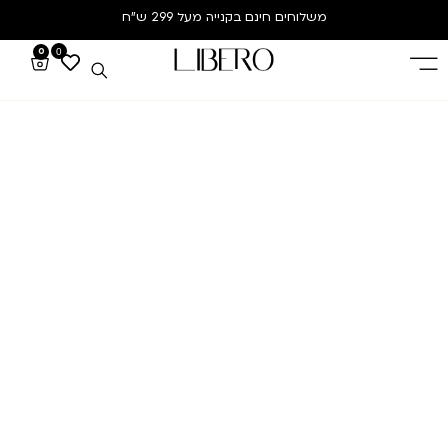
משלוחים חינם
בקנייה מעל 299 ש”ח
0
0