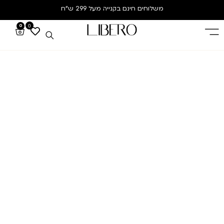
משלוחים חינם
בקנייה מעל 299 ש”ח
0
0