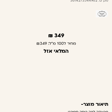
מק"ט: 3614273544962
₪
349
מחיר ל100 מ"ל:
₪349
המלאי אזל
תיאור מוצר-