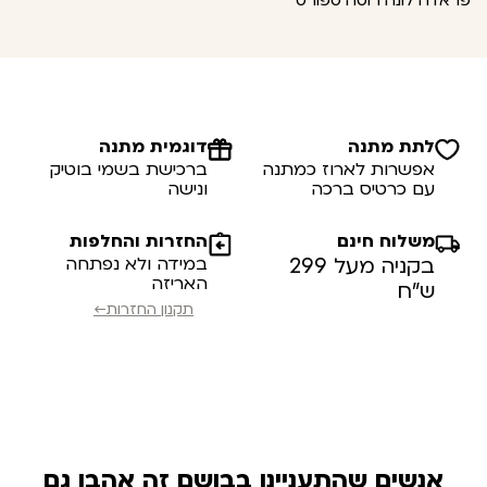
פראדה לונה רוסה ספורט
לתת מתנה
דוגמית מתנה
אפשרות לארוז כמתנה
ברכישת בשמי בוטיק
עם כרטיס ברכה
ונישה
משלוח חינם
החזרות והחלפות
בקניה מעל 299
במידה ולא נפתחה
האריזה
ש”ח
תקנון החזרות←
אנשים שהתעניינו בבושם זה אהבו גם