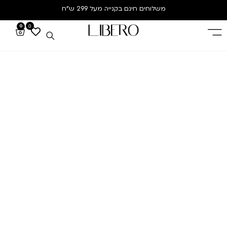
משלוחים חינם
בקנייה מעל 299 ש”ח
0
0