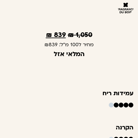
₪
839
₪
1,050
מחיר ל100 מ"ל:
₪839
המלאי אזל
עמידות ריח
הקרנה