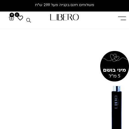
משלוחים חינם
בקנייה מעל 299 ש”ח
0
0
מיני בושם
5 מ"ל