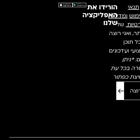
הורידו את
תנאי
האפליקציה
מוש
ומדיניות
שלנו
טיות
של
, ואני רוצה
 תוכן
עי ועדכונים
ם.
*ניתן
רה בכל עת
יצת כפתור