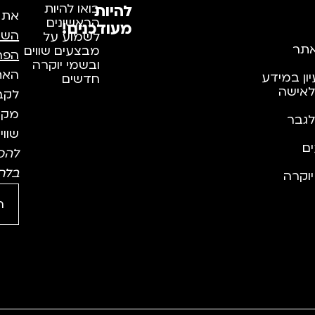
להיות
בואו להיות
את
הראשונים
מעודכנים!
השי
לשמוע על
תר
מבצעים שווים
הפר
ובשמי יוקרה
האתר
יון במידע
חדשים
לאישה
לקבל
מקצו
לגבר
שווי
ם
להס
בלח
וקרה