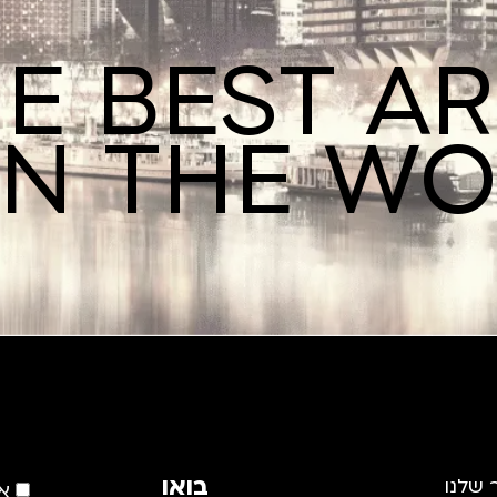
E BEST A
IN THE W
בואו
 שלנו
א