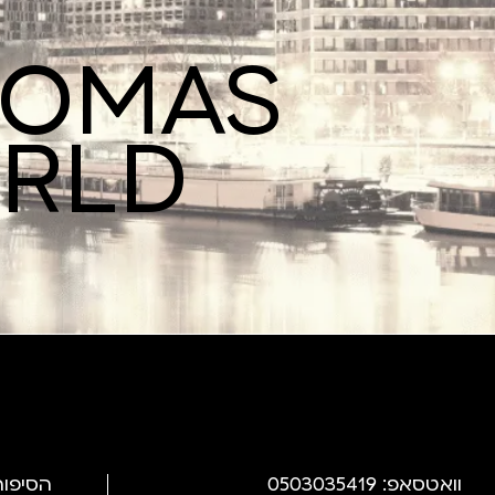
ROMAS
ORLD
וואטסאפ: 0503035419
הסיפור