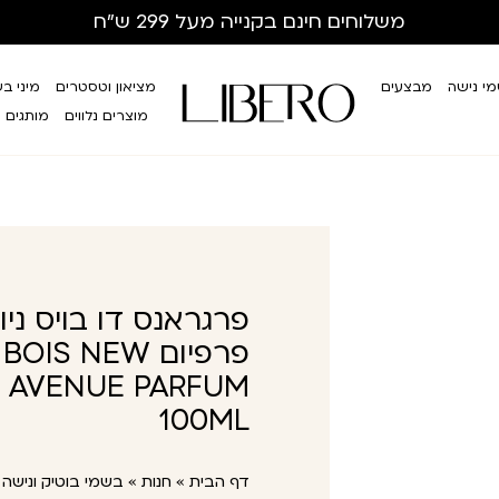
משלוחים חינם
בקנייה מעל 299 ש”ח
י נישה
מבצעים
מציאון וטסטרים
מיני ב
מוצרים נלווים
מותגים
פרגראנס דו בויס ניו 
פרפיום S NEW
H AVENUE PARFUM
100ML
דף הבית
»
חנות
»
בשמי בוטיק ונישה
»