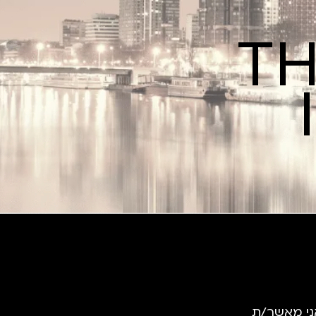
TH
ני מאשר/ת