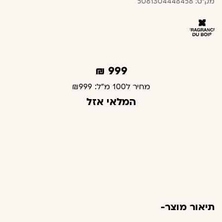
מק"ט: 5081304448458
₪
999
מחיר ל100 מ"ל:
₪999
המלאי אזל
תיאור מוצר-