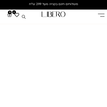
משלוחים חינם
בקנייה מעל 299 ש”ח
0
0