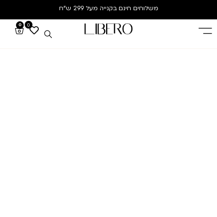
משלוחים חינם
בקנייה מעל 299 ש”ח
0
0