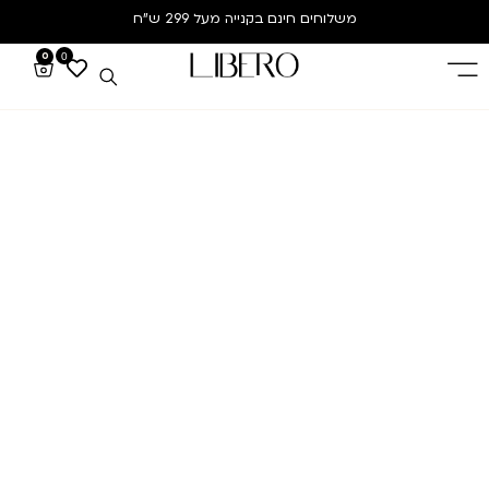
משלוחים חינם
בקנייה מעל 299 ש”ח
0
0