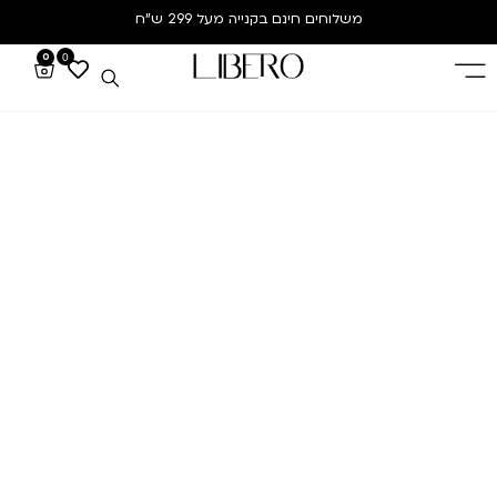
משלוחים חינם
בקנייה מעל 299 ש”ח
0
0