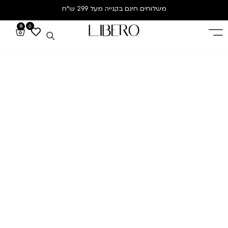
משלוחים חינם
בקנייה מעל 299 ש”ח
0
0