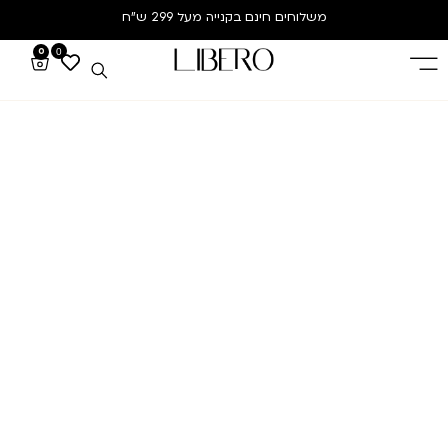
משלוחים חינם
בקנייה מעל 299 ש”ח
0
0