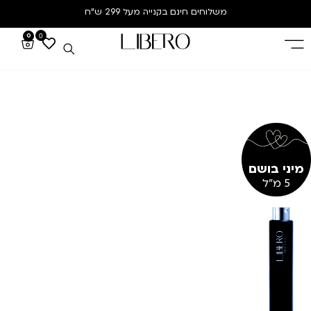
משלוחים חינם
בקנייה מעל 299 ש”ח
0
0
מיני בושם
5 מ"ל