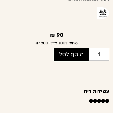
₪
90
מחיר ל100 מ"ל:
₪1800
הוסף לסל
עמידות ריח