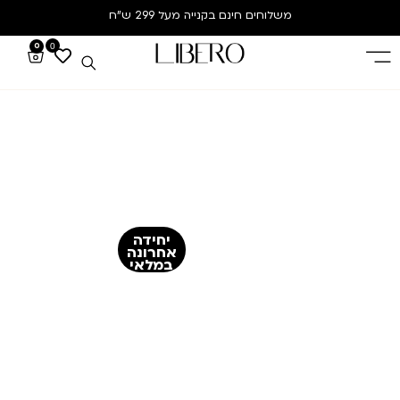
משלוחים חינם
בקנייה מעל 299 ש”ח
0
0
יחידה
אחרונה
במלאי