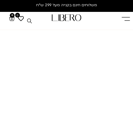
משלוחים חינם
בקנייה מעל 299 ש”ח
0
0