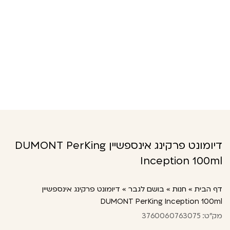
דיומונט פרקינג אינספשיין DUMONT PerKing
Inception 100ml
דף הבית
»
חנות
»
בושם לגבר
»
דיומונט פרקינג אינספשיין
DUMONT PerKing Inception 100ml
מק"ט: 3760060763075