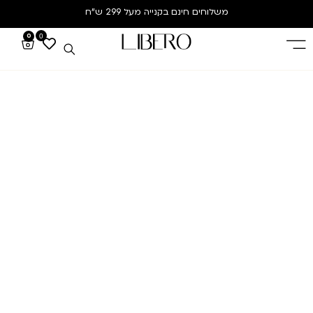
משלוחים חינם
בקנייה מעל 299 ש”ח
0
0