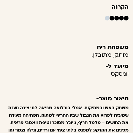
הקרנה
משפחת ריח
מותק, מתובלן.
מיועד ל-
יוניסקס
תיאור מוצר-
משחק באש
ובמתיקות
.
אמלי
בורז
'
ואה
מביאה
לנו
יצירה
נועזת
שמעזה
לפרוץ
את
הגבול
שבין
החריף
למתוק
.
הפתיחה
מעירה
את
החושים
–
פלפל
חריף
,
ג
'
ינג
'
ר
מסוכר
וטיפת
וואסבי
פראית
מכינים
את
הקרקע
למפגש
בלתי
צפוי
עם
ורדים
,
ונילה
וצמר
גפן