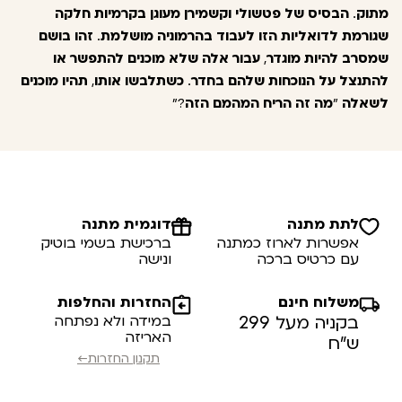
מתוק
.
הבסיס
של
פטשולי
וקשמירן
מעוגן
בקרמיות
חלקה
שגורמת
לדואליות
הזו
לעבוד
בהרמוניה
מושלמת
.
זהו
בושם
שמסרב
להיות
מוגדר
,
עבור
אלה
שלא
מוכנים
להתפשר
או
להתנצל
על
הנוכחות
שלהם
בחדר
.
כשתלבשו
אותו
,
תהיו
מוכנים
לשאלה
"
מה
זה
הריח
המהמם
הזה
?"
לתת מתנה
דוגמית מתנה
אפשרות לארוז כמתנה
ברכישת בשמי בוטיק
עם כרטיס ברכה
ונישה
משלוח חינם
החזרות והחלפות
בקניה מעל 299
במידה ולא נפתחה
האריזה
ש”ח
תקנון החזרות←