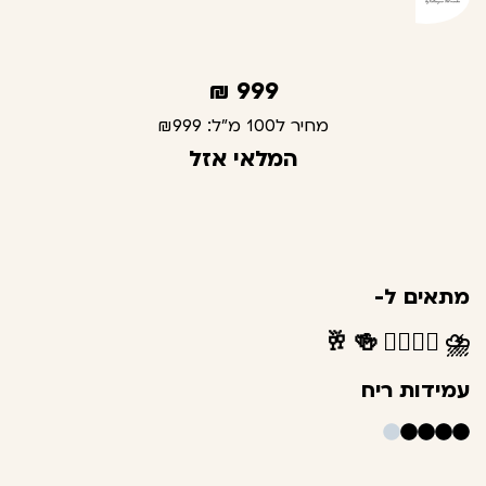
₪
999
מחיר ל100 מ"ל:
₪999
המלאי אזל
מתאים ל-
🥂
🍻
👩‍❤️‍💋‍👨
⛈️
עמידות ריח