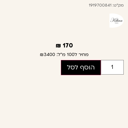
מק"ט: 1919700841
₪
170
מחיר ל100 מ"ל:
₪3400
הוסף לסל