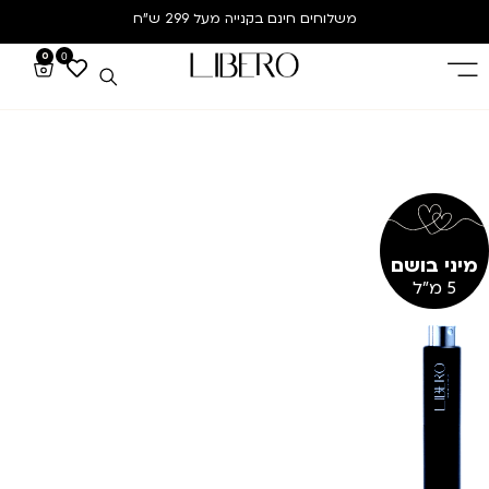
משלוחים חינם
בקנייה מעל 299 ש”ח
0
0
מיני בושם
5 מ"ל