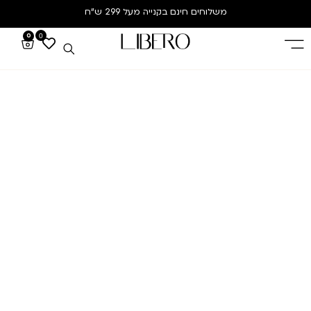
משלוחים חינם
בקנייה מעל 299 ש”ח
0
0