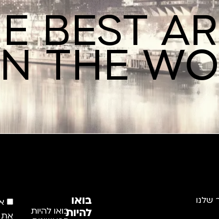
E BEST A
IN THE W
בואו
 שלנו
א
להיות
בואו להיות
את