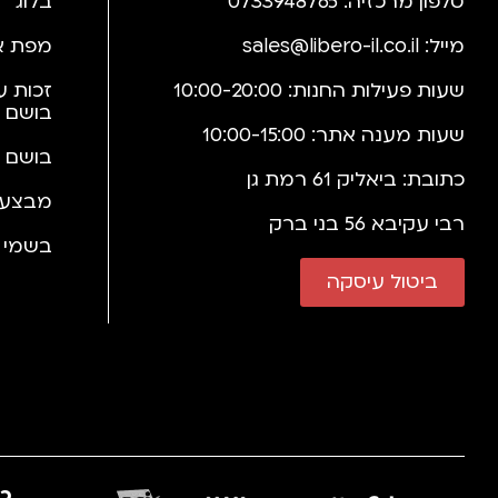
טלפון מרכזיה: 0733948765
בלוג
מייל:
sales@libero-il.co.il
מפת א
שעות פעילות החנות: 10:00-20:00
זכות ע
בושם 
שעות מענה אתר: 10:00-15:00
בושם 
כתובת: ביאליק 61 רמת גן
מבצעי
רבי עקיבא 56 בני ברק
בשמי י
ביטול עיסקה
כב