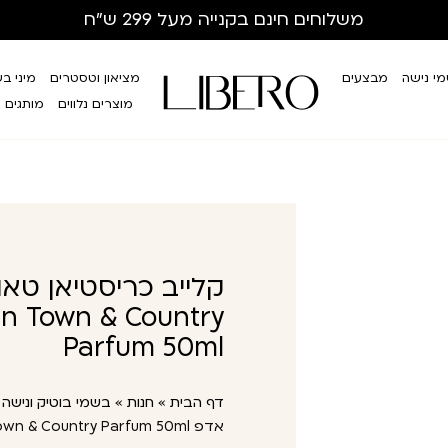
משלוחים חינם
בקנייה מעל 299 ש”ח
י נישה
מבצעים
מציאון וטסטרים
מיני ב
מוצרים נלווים
מותגים
קלייב כריסטיאן טאו
ian Town & Country
Parfum 50ml
דף הבית
»
חנות
»
בשמי בוטיק ונישה
»
אדפ Clive Christian Town & Country Parfum 50ml