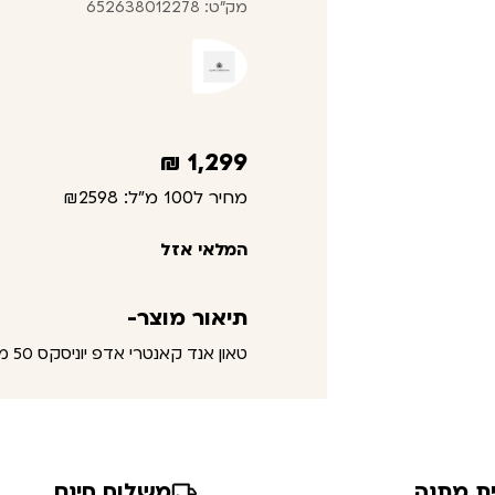
מק"ט: 652638012278
₪
1,299
מחיר ל100 מ"ל:
₪2598
המלאי אזל
תיאור מוצר-
טאון אנד קאנטרי אדפ יוניסקס 50 מ"ל – קלייב כריסטיאן
ת מתנה
משלוח חינם