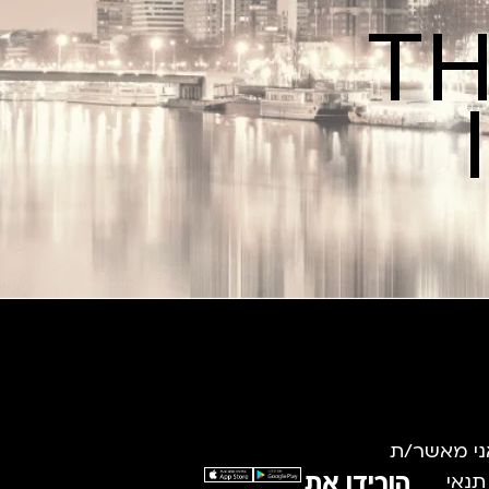
TH
ני מאשר/ת
הורידו את
תנאי