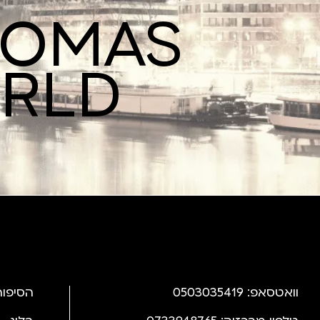
ROMAS
ORLD
וואטסאפ: 0503035419
הסיפור