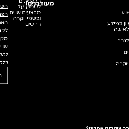
הראשונים
מעודכנים!
השי
לשמוע על
תר
מבצעים שווים
הפר
ובשמי יוקרה
האתר
יון במידע
חדשים
לאישה
לקבל
מקצו
לגבר
שווי
ם
להס
בלח
וקרה
ר עוקבים אחרינו?