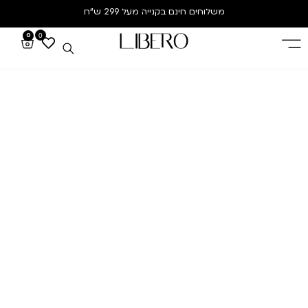
משלוחים חינם
בקנייה מעל 299 ש”ח
0
0