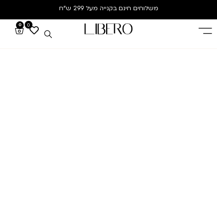
משלוחים חינם
בקנייה מעל 299 ש”ח
0
0