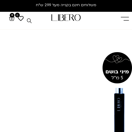
משלוחים חינם
בקנייה מעל 299 ש”ח
0
0
מיני בושם
5 מ"ל