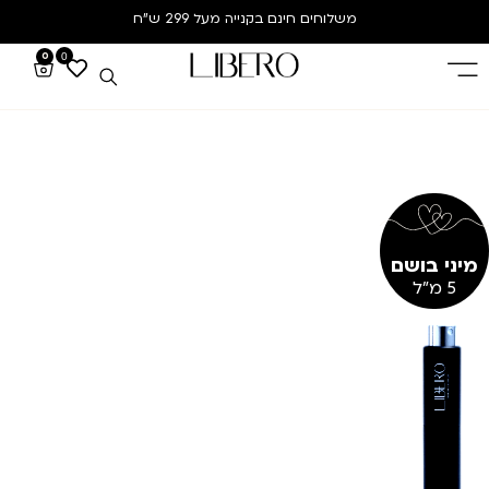
משלוחים חינם
בקנייה מעל 299 ש”ח
0
0
מיני בושם
5 מ"ל