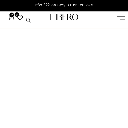
משלוחים חינם
בקנייה מעל 299 ש”ח
0
0