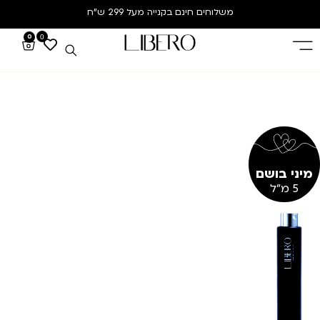
משלוחים חינם
בקנייה מעל 299 ש”ח
0
0
מיני בושם
5 מ"ל