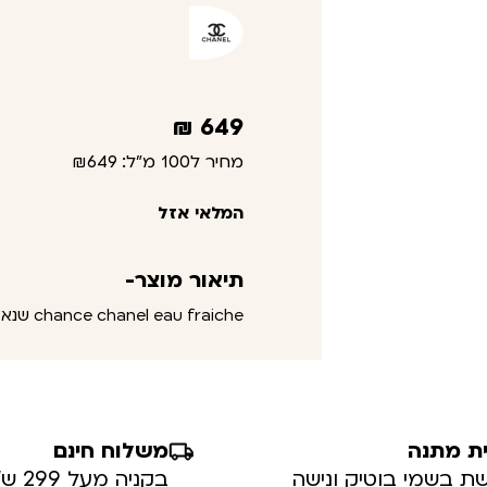
₪
649
מחיר ל100 מ"ל:
₪649
המלאי אזל
תיאור מוצר-
chance chanel eau fraiche שנאל צאנס אאו פרש אדט
ת מתנה
משלוח חינם
ת בשמי בוטיק ונישה
בקניה מעל 299 ש”ח