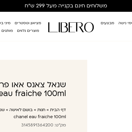
משלוחים חינם
בקנייה מעל 299 ש”ח
י נישה
מבצעים
מציאון וטסטרים
מיני ב
מוצרים נלווים
מותגים
eau fraiche 100ml
דף הבית
»
חנות
»
בושם לאישה
»
chanel eau fraiche 100ml
מק"ט: 3145891364200