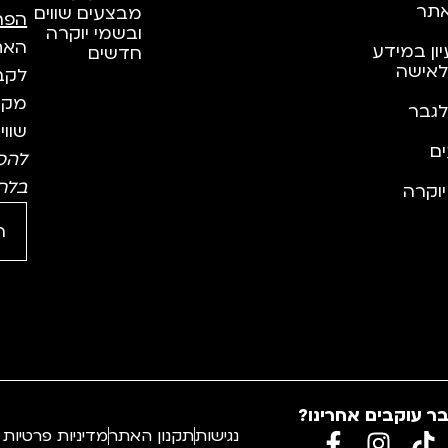
תר
מבצעים שווים
הפר
ובשמי יוקרה
האתר
יון במידע
חדשים
לאישה
לקבל
מקצו
לגבר
שווי
ם
להס
בלח
וקרה
ר עוקבים אחרינו?
נגישות
תקנון האתר
מדיניות פרטיות