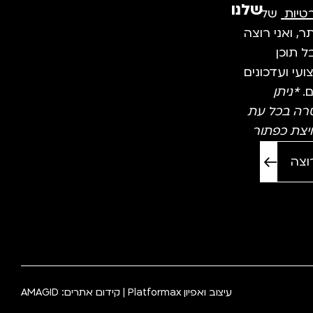
שלנו
טיות
של
, ואני רוצה
 תוכן
עי ועדכונים
ם.
*ניתן
רה בכל עת
יצת כפתור
עיצוב ואפיון
Platformax
| קידום אתרים:
AMAGID