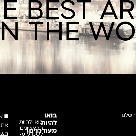
E BEST A
IN THE W
בואו
 שלנו
א
להיות
בואו להיות
את
הראשונים
מעודכנים!
השי
לשמוע על