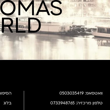
ROMAS
ORLD
וואטסאפ: 0503035419
הסיפור
טלפון מרכזיה: 0733948765
בלוג