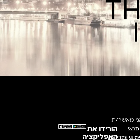
TH
ני מאשר/ת
הורידו את
תנאי
האפליקציה
מוש
ומדיניות