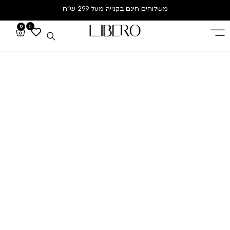
משלוחים חינם
בקנייה מעל 299 ש”ח
0
0