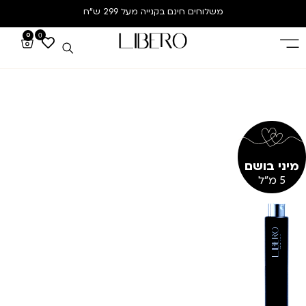
משלוחים חינם
בקנייה מעל 299 ש”ח
0
0
מיני בושם
5 מ"ל