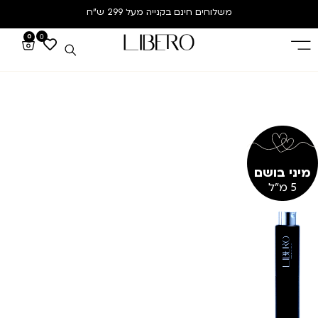
משלוחים חינם
בקנייה מעל 299 ש”ח
0
0
מיני בושם
5 מ"ל