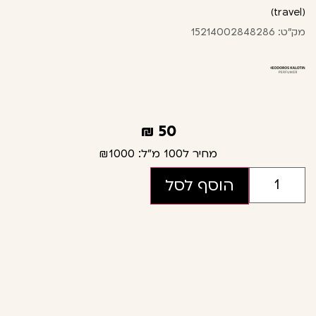
(travel)
מק"ט: 15214002848286
₪
50
מחיר ל100 מ"ל:
₪1000
הוסף לסל