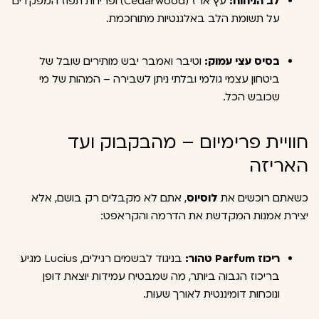
לב הניחוח:
עץ ארז (Cedarwood) ופריחת תפוז המפקדים
על תשומת הלב באלגנטיות מתוחכמת.
בסיס עצי עמוק:
וטיבר ואמבר יבש מותירים שובל של
ביטחון עצמי גולמי ובלתי ניתן לשבירה – המהות של מי
שכובש הכל.
חוויית פרימיום – מהבקבוק ועד
האריזה
כשאתם רוכשים את
לוסיוס
, אתם לא מקבלים רק בושם, אלא
יצירת אמנות המקדשת את הדרמה והקראפט:
ריכוז Parfum טהור:
בניגוד לבשמים רגילים, Lucius מגיע
בריכוז הגבוה ביותר, מה שמבטיח עמידות יוצאת דופן
ונוכחות דומיננטית לאורך שעות.