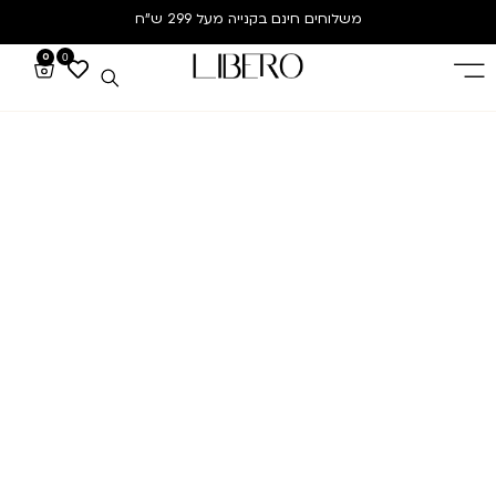
משלוחים חינם
בקנייה מעל 299 ש”ח
0
0