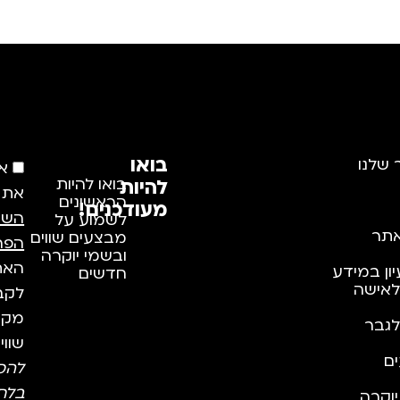
בואו
 שלנו
א
להיות
בואו להיות
את
הראשונים
מעודכנים!
השי
לשמוע על
תר
מבצעים שווים
הפר
ובשמי יוקרה
האתר
יון במידע
חדשים
לאישה
לקבל
מקצו
לגבר
שווי
ם
להס
בלח
וקרה