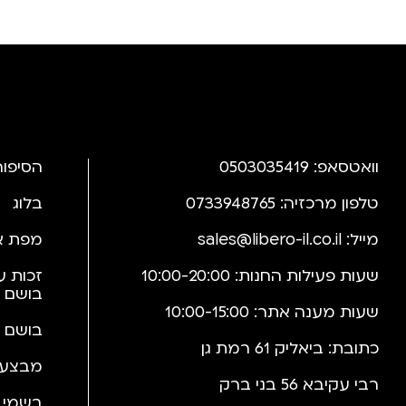
וואטסאפ: 0503035419
הסיפור
טלפון מרכזיה: 0733948765
בלוג
מייל:
sales@libero-il.co.il
מפת א
שעות פעילות החנות: 10:00-20:00
זכות ע
בושם 
שעות מענה אתר: 10:00-15:00
בושם 
כתובת: ביאליק 61 רמת גן
מבצעי
רבי עקיבא 56 בני ברק
בשמי י