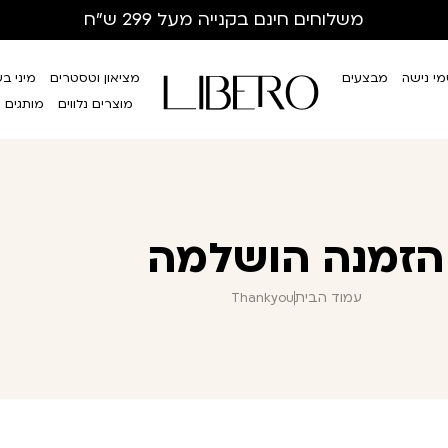
משלוחים חינם
בקנייה מעל 299 ש”ח
י נישה
מבצעים
מציאון וטסטרים
מיני ב
מוצרים נלווים
מותגים
הזמנה הושלמה
עמוד הבית
Thankyou