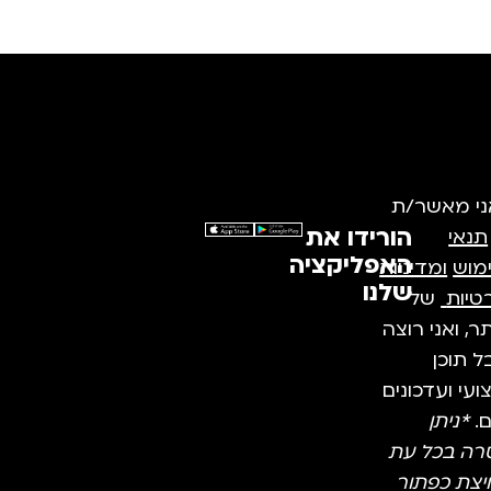
ני מאשר/ת
הורידו את
תנאי
האפליקציה
מוש
ומדיניות
שלנו
טיות
של
, ואני רוצה
 תוכן
עי ועדכונים
ם.
*ניתן
רה בכל עת
יצת כפתור