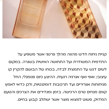
יית ניחוח חדש מהווה מהלך פרטני אשר משפיע על
דמית המשודרת ועל התחושה האישית בשגרה. במקום
ים דגש על התמצית לבדה, בכוחו של הבושם להקרין קו
צובי, אופי ואף אנרגיה רגעית. ההיצע כיום פנומנלי, החל
יחוחות אווריריים ועד תרכובות דומיננטיות, ולכן כדאי לאמץ
וים מנחים טרם הרכישה. בזמן ומגדירים את הצרכים והטעם
דויק, פשוט למצוא מוצר אשר ישתלב קבוע בחיים.