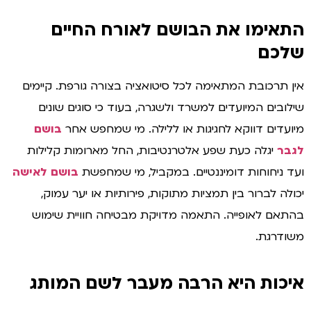
תאימו את הבושם לאורח החיים
לכם
ן תרכובת המתאימה לכל סיטואציה בצורה גורפת. קיימים
לובים המיועדים למשרד ולשגרה, בעוד כי סוגים שונים
ועדים דווקא לחגיגות או ללילה. מי שמחפש אחר
בושם
בר
יגלה כעת שפע אלטרנטיבות, החל מארומות קלילות
ד ניחוחות דומיננטיים. במקביל, מי שמחפשת
בושם לאישה
ולה לברור בין תמציות מתוקות, פירותיות או יער עמוק,
תאם לאופייה. התאמה מדויקת מבטיחה חוויית שימוש
ודרגת.
יכות היא הרבה מעבר לשם המותג