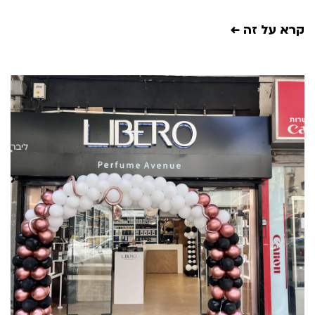
רא על זה ←