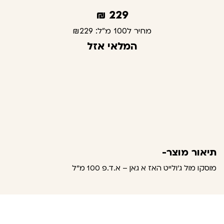
₪
229
מחיר ל100 מ"ל:
₪229
המלאי אזל
תיאור מוצר-
מוסקו מול ג'ולייט האז א גאן – א.ד.פ 100 מ"ל