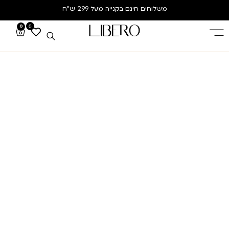
משלוחים חינם
בקנייה מעל 299 ש”ח
0
0